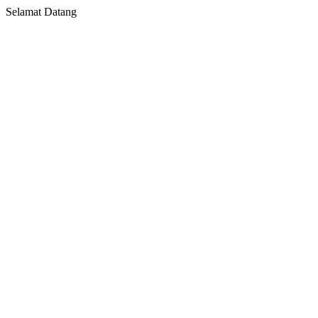
Selamat Datang